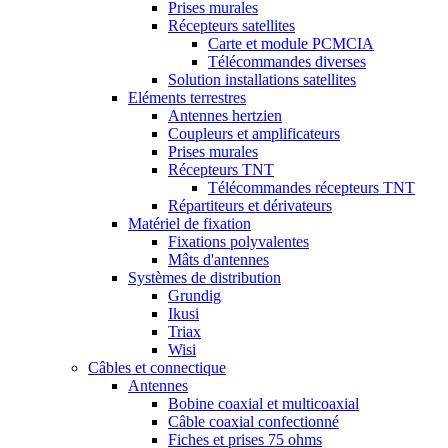
Prises murales
Récepteurs satellites
Carte et module PCMCIA
Télécommandes diverses
Solution installations satellites
Eléments terrestres
Antennes hertzien
Coupleurs et amplificateurs
Prises murales
Récepteurs TNT
Télécommandes récepteurs TNT
Répartiteurs et dérivateurs
Matériel de fixation
Fixations polyvalentes
Mâts d'antennes
Systèmes de distribution
Grundig
Ikusi
Triax
Wisi
Câbles et connectique
Antennes
Bobine coaxial et multicoaxial
Câble coaxial confectionné
Fiches et prises 75 ohms