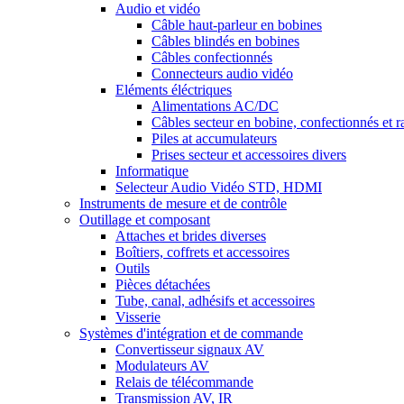
Audio et vidéo
Câble haut-parleur en bobines
Câbles blindés en bobines
Câbles confectionnés
Connecteurs audio vidéo
Eléments éléctriques
Alimentations AC/DC
Câbles secteur en bobine, confectionnés et r
Piles at accumulateurs
Prises secteur et accessoires divers
Informatique
Selecteur Audio Vidéo STD, HDMI
Instruments de mesure et de contrôle
Outillage et composant
Attaches et brides diverses
Boîtiers, coffrets et accessoires
Outils
Pièces détachées
Tube, canal, adhésifs et accessoires
Visserie
Systèmes d'intégration et de commande
Convertisseur signaux AV
Modulateurs AV
Relais de télécommande
Transmission AV, IR