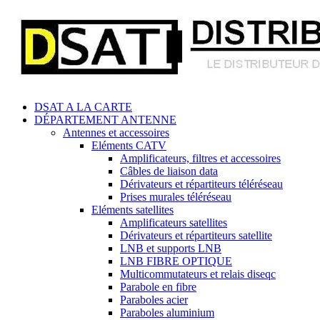
DSAT A LA CARTE
DÉPARTEMENT ANTENNE
Antennes et accessoires
Eléments CATV
Amplificateurs, filtres et accessoires
Câbles de liaison data
Dérivateurs et répartiteurs téléréseau
Prises murales téléréseau
Eléments satellites
Amplificateurs satellites
Dérivateurs et répartiteurs satellite
LNB et supports LNB
LNB FIBRE OPTIQUE
Multicommutateurs et relais diseqc
Parabole en fibre
Paraboles acier
Paraboles aluminium