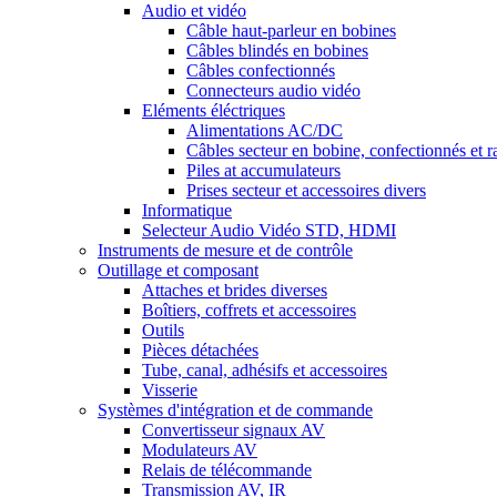
Audio et vidéo
Câble haut-parleur en bobines
Câbles blindés en bobines
Câbles confectionnés
Connecteurs audio vidéo
Eléments éléctriques
Alimentations AC/DC
Câbles secteur en bobine, confectionnés et r
Piles at accumulateurs
Prises secteur et accessoires divers
Informatique
Selecteur Audio Vidéo STD, HDMI
Instruments de mesure et de contrôle
Outillage et composant
Attaches et brides diverses
Boîtiers, coffrets et accessoires
Outils
Pièces détachées
Tube, canal, adhésifs et accessoires
Visserie
Systèmes d'intégration et de commande
Convertisseur signaux AV
Modulateurs AV
Relais de télécommande
Transmission AV, IR