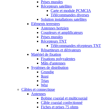
Prises murales
Récepteurs satellites
Carte et module PCMCIA
Télécommandes diverses
Solution installations satellites
Eléments terrestres
Antennes hertzien
Coupleurs et amplificateurs
Prises murales
Récepteurs TNT
Télécommandes récepteurs TNT
Répartiteurs et dérivateurs
Matériel de fixation
Fixations polyvalentes
Mâts d'antennes
Systèmes de distribution
Grundig
Ikusi
Triax
Wisi
Câbles et connectique
Antennes
Bobine coaxial et multicoaxial
Câble coaxial confectionné
Fiches et prises 75 ohms