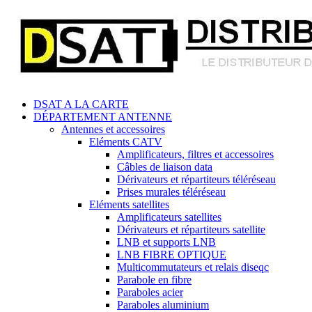
DSAT A LA CARTE
DÉPARTEMENT ANTENNE
Antennes et accessoires
Eléments CATV
Amplificateurs, filtres et accessoires
Câbles de liaison data
Dérivateurs et répartiteurs téléréseau
Prises murales téléréseau
Eléments satellites
Amplificateurs satellites
Dérivateurs et répartiteurs satellite
LNB et supports LNB
LNB FIBRE OPTIQUE
Multicommutateurs et relais diseqc
Parabole en fibre
Paraboles acier
Paraboles aluminium