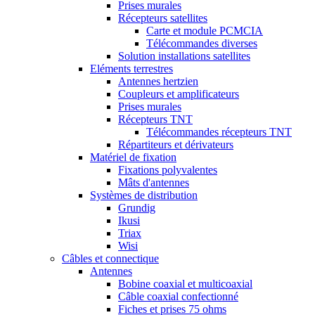
Prises murales
Récepteurs satellites
Carte et module PCMCIA
Télécommandes diverses
Solution installations satellites
Eléments terrestres
Antennes hertzien
Coupleurs et amplificateurs
Prises murales
Récepteurs TNT
Télécommandes récepteurs TNT
Répartiteurs et dérivateurs
Matériel de fixation
Fixations polyvalentes
Mâts d'antennes
Systèmes de distribution
Grundig
Ikusi
Triax
Wisi
Câbles et connectique
Antennes
Bobine coaxial et multicoaxial
Câble coaxial confectionné
Fiches et prises 75 ohms