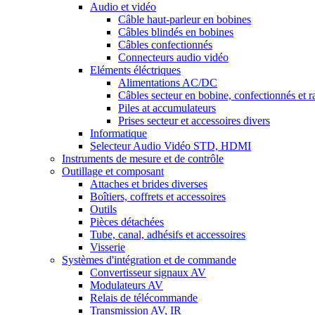
Audio et vidéo
Câble haut-parleur en bobines
Câbles blindés en bobines
Câbles confectionnés
Connecteurs audio vidéo
Eléments éléctriques
Alimentations AC/DC
Câbles secteur en bobine, confectionnés et r
Piles at accumulateurs
Prises secteur et accessoires divers
Informatique
Selecteur Audio Vidéo STD, HDMI
Instruments de mesure et de contrôle
Outillage et composant
Attaches et brides diverses
Boîtiers, coffrets et accessoires
Outils
Pièces détachées
Tube, canal, adhésifs et accessoires
Visserie
Systèmes d'intégration et de commande
Convertisseur signaux AV
Modulateurs AV
Relais de télécommande
Transmission AV, IR