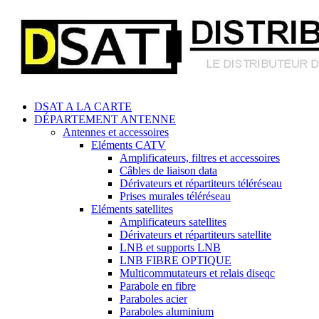
DSAT A LA CARTE
DÉPARTEMENT ANTENNE
Antennes et accessoires
Eléments CATV
Amplificateurs, filtres et accessoires
Câbles de liaison data
Dérivateurs et répartiteurs téléréseau
Prises murales téléréseau
Eléments satellites
Amplificateurs satellites
Dérivateurs et répartiteurs satellite
LNB et supports LNB
LNB FIBRE OPTIQUE
Multicommutateurs et relais diseqc
Parabole en fibre
Paraboles acier
Paraboles aluminium