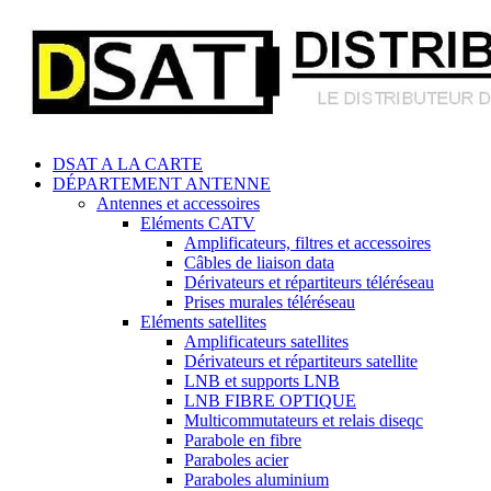
DSAT A LA CARTE
DÉPARTEMENT ANTENNE
Antennes et accessoires
Eléments CATV
Amplificateurs, filtres et accessoires
Câbles de liaison data
Dérivateurs et répartiteurs téléréseau
Prises murales téléréseau
Eléments satellites
Amplificateurs satellites
Dérivateurs et répartiteurs satellite
LNB et supports LNB
LNB FIBRE OPTIQUE
Multicommutateurs et relais diseqc
Parabole en fibre
Paraboles acier
Paraboles aluminium