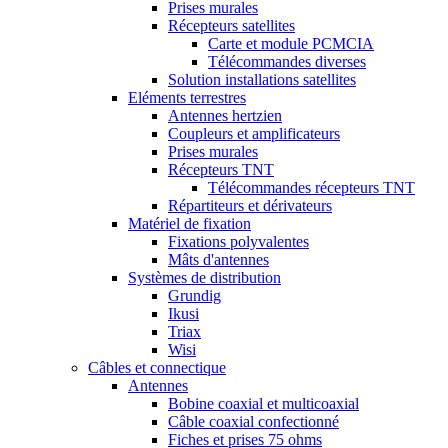
Prises murales
Récepteurs satellites
Carte et module PCMCIA
Télécommandes diverses
Solution installations satellites
Eléments terrestres
Antennes hertzien
Coupleurs et amplificateurs
Prises murales
Récepteurs TNT
Télécommandes récepteurs TNT
Répartiteurs et dérivateurs
Matériel de fixation
Fixations polyvalentes
Mâts d'antennes
Systèmes de distribution
Grundig
Ikusi
Triax
Wisi
Câbles et connectique
Antennes
Bobine coaxial et multicoaxial
Câble coaxial confectionné
Fiches et prises 75 ohms