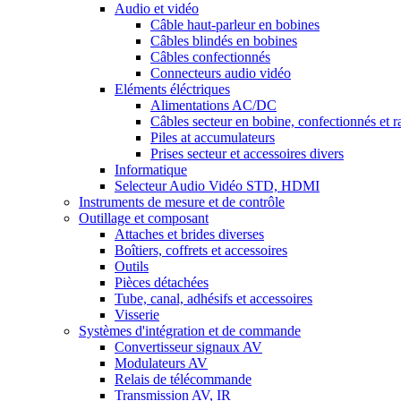
Audio et vidéo
Câble haut-parleur en bobines
Câbles blindés en bobines
Câbles confectionnés
Connecteurs audio vidéo
Eléments éléctriques
Alimentations AC/DC
Câbles secteur en bobine, confectionnés et r
Piles at accumulateurs
Prises secteur et accessoires divers
Informatique
Selecteur Audio Vidéo STD, HDMI
Instruments de mesure et de contrôle
Outillage et composant
Attaches et brides diverses
Boîtiers, coffrets et accessoires
Outils
Pièces détachées
Tube, canal, adhésifs et accessoires
Visserie
Systèmes d'intégration et de commande
Convertisseur signaux AV
Modulateurs AV
Relais de télécommande
Transmission AV, IR